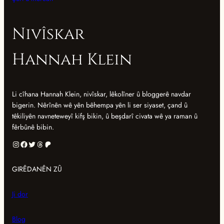
Nivîskar
Hannah Klein
Li cîhana Hannah Klein, nivîskar, lêkolîner û bloggerê navdar
bigerin. Nêrînên wê yên bêhempa yên li ser siyaset, çand û
têkiliyên navneteweyî kifş bikin, û beşdarî civata wê ya raman û
fêrbûnê bibin.
Instagram
Feysbûk
Twitter
Dîrok
Patreon
GIRÊDANÊN ZÛ
Ji dor
Blog