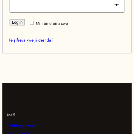
Log in
Min bîne bîra xwe
Te şîfreya xwe ji dest da?
Mafî
Politikaya veşartî
Şert û mercan