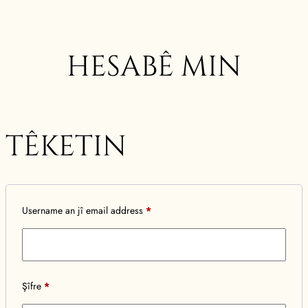
HESABÊ MIN
TÊKETIN
pêwîst
Username an jî email address
*
pêwîst
Şîfre
*