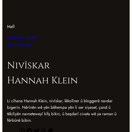
Mafî
Politikaya veşartî
Şert û mercan
Nivîskar
Hannah Klein
Li cîhana Hannah Klein, nivîskar, lêkolîner û bloggerê navdar
bigerin. Nêrînên wê yên bêhempa yên li ser siyaset, çand û
têkiliyên navneteweyî kifş bikin, û beşdarî civata wê ya raman û
fêrbûnê bibin.
I
F
T
D
P