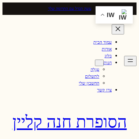
Skip
עשה הבדל עם התרומה שלך
to
IW
content
עמוד הבית
אודות
בלוג
חנות
עֲגָלָה
לתשלום
החשבון שלי
צרו קשר
הסופרת חנה קליין