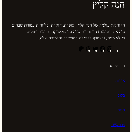
חנה קליין
חקור את עולמה של חנה קליין, סופרת, חוקרת ובלוגרית עטורת שבחים.
גלה את התובנות הייחודיות שלה על פוליטיקה, תרבות ויחסים
בינלאומיים, והצטרף לקהילת המחשבה והלמידה שלה.
א
פ
ט
ה
P
י
י
ו
א
a
נ
י
י
ש
t
תפריט מהיר
ס
ס
ט
כ
r
ט
ב
ר
ו
e
אודות
ג
ו
ל
o
ר
ק
ו
n
ם
ת
בלוג
`
חנות
צרו קשר