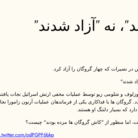
، نه "آزاد شدند"
س در نصیرات که چهار گروگان را آزاد کرد.
اد شدند"
کوزلوف و شلومی زیو توسط عملیات مخفی ارتش اسرائیل نجات یافتن
روگان ها با فداکاری یکی از فرماندهان عملیات آرنون زامورا نجات ی
دارد که بسیار دلتنگ او هستند.
ست، اما منظور از "کاش گروگان ها مرده بودند" چیست؟
c.twitter.com/odPGPF6bkp