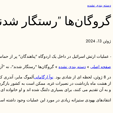
دسته بندی نشده
گروگان‌ها "رستگار شدند"
ژوئن 13، 2024
- عملیات ارتش اسرائیل در داخل یک اردوگاه "پناهندگان" پر از حما
صفحه اصلی
»
دسته بندی نشده
»
گروگان‌ها "رستگار شدند"، نه "آز
در 8 ژوئن، لحظه ای از شادی بود.
نوآ ارگامانی
آلموگ مایر، آندری 
از هشت ماه بازداشت در نصیرات غزه، ممکن است به کشور بازگردد. گ
و به آن تقدیم می کنند، برای بسیاری دلتنگ شده اند و او خانواده ای 
انتقادهای یهودی ستیزانه زیادی در مورد این عملیات وجود داشته ا