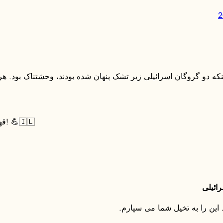
که دو گروگان اسرائیلی زیر تشک پنهان شده بودند، وحشتناک بود. هر
قهرمانان ارتش اسرائیل برای نجات گروگان ها می جنگند! 💪🇮🇱
ائیلی
این را به تخیل شما می سپارم.