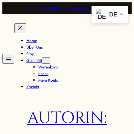
Skip
Machen Sie mit Ihrem Beitrag einen Unterschied
to
DE
content
Home
Über Uns
Blog
Geschäft
Warenkorb
Kasse
Mein Konto
Kontakt
AUTORIN: