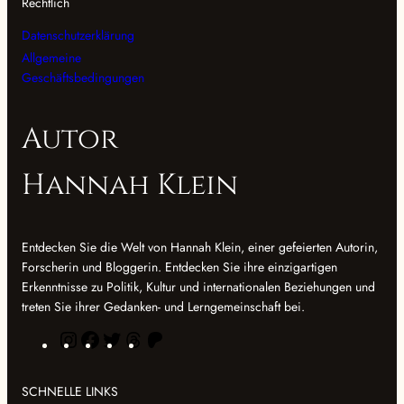
Rechtlich
Datenschutzerklärung
Allgemeine
Geschäftsbedingungen
Autor
Hannah Klein
Entdecken Sie die Welt von Hannah Klein, einer gefeierten Autorin,
Forscherin und Bloggerin. Entdecken Sie ihre einzigartigen
Erkenntnisse zu Politik, Kultur und internationalen Beziehungen und
treten Sie ihrer Gedanken- und Lerngemeinschaft bei.
I
F
T
T
P
n
a
w
h
a
s
c
i
e
t
SCHNELLE LINKS
t
e
t
m
r