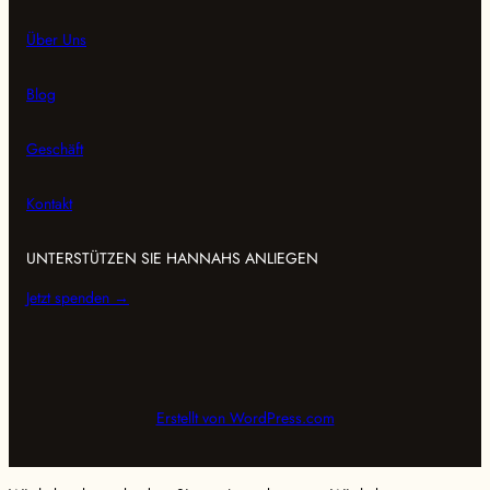
a
b
t
e
e
Über Uns
g
o
e
n
o
r
o
r
n
a
k
Blog
m
Geschäft
Kontakt
UNTERSTÜTZEN SIE HANNAHS ANLIEGEN
Jetzt spenden →
Erstellt von WordPress.com